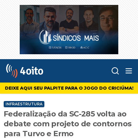
Abr
4oito
DEIXE AQUI SEU PALPITE PARA O JOGO DO CRICIÚMA!
INFRAESTRUTURA
Federalização da SC-285 volta ao
debate com projeto de contornos
para Turvo e Ermo