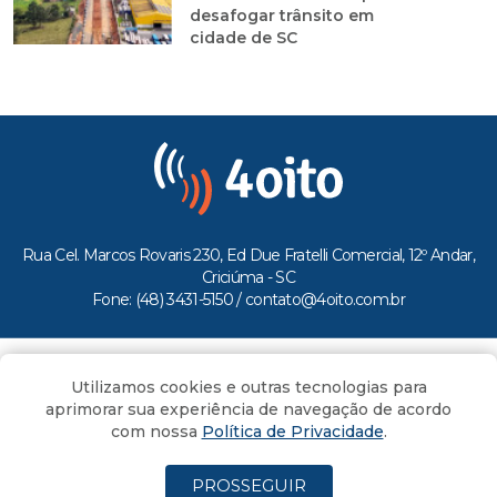
desafogar trânsito em
cidade de SC
Rua Cel. Marcos Rovaris 230, Ed Due Fratelli Comercial, 12º Andar,
Criciúma - SC
Fone: (48) 3431-5150 /
contato@4oito.com.br
Copyright © 2026.
Utilizamos cookies e outras tecnologias para
Todos os direitos reservados ao Portal 4oito
aprimorar sua experiência de navegação de acordo
com nossa
Política de Privacidade
.
PROSSEGUIR