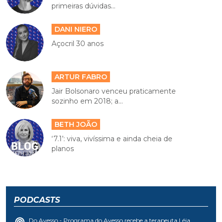
primeiras dúvidas...
DANI NIERO
Açocril 30 anos
ARTUR FABRO
Jair Bolsonaro venceu praticamente
sozinho em 2018; a...
BETH JOÃO
‘7.1’: viva, vivíssima e ainda cheia de
planos
PODCASTS
Do Avesso - Programa do Avesso recebe a terapeuta Léia...