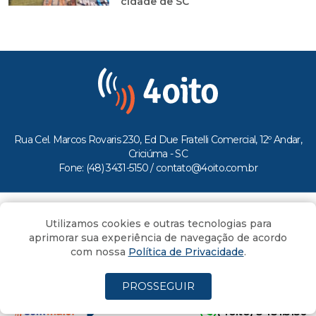
cidade de SC
Rua Cel. Marcos Rovaris 230, Ed Due Fratelli Comercial, 12º Andar,
Criciúma - SC
Fone: (48) 3431-5150 /
contato@4oito.com.br
Copyright © 2026.
Utilizamos cookies e outras tecnologias para
Todos os direitos reservados ao Portal 4oito
aprimorar sua experiência de navegação de acordo
com nossa
Política de Privacidade
.
PROSSEGUIR
(4oito) 3431.5150