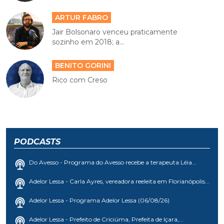
ARTUR FABRO
Jair Bolsonaro venceu praticamente
sozinho em 2018; a...
BENITO GORINI
Rico com Creso
PODCASTS
Do Avesso - Programa do Avesso recebe a terapeuta Léia...
Adelor Lessa - Carla Ayres, vereadora reeleita em Florianópolis...
Adelor Lessa - Programa Adelor Lessa (06/08/26)
Adelor Lessa - Prefeito de Criciúma, Prefeita de Içara,...