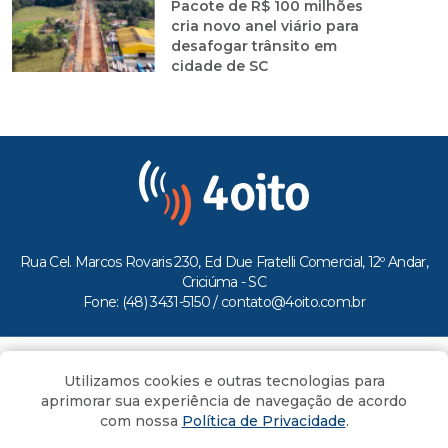
Pacote de R$ 100 milhões
cria novo anel viário para
desafogar trânsito em
cidade de SC
Rua Cel. Marcos Rovaris 230, Ed Due Fratelli Comercial, 12º Andar,
Criciúma - SC
Fone: (48) 3431-5150 /
contato@4oito.com.br
Copyright © 2026.
Utilizamos cookies e outras tecnologias para
Todos os direitos reservados ao Portal 4oito
aprimorar sua experiência de navegação de acordo
com nossa
Política de Privacidade
.