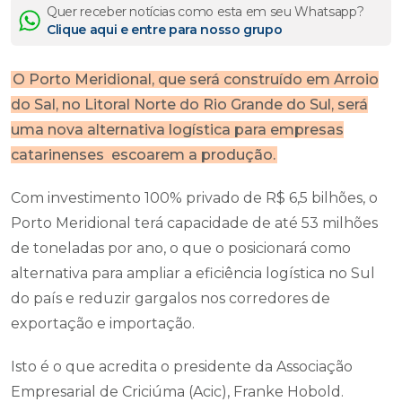
Quer receber notícias como esta em seu Whatsapp?
Clique aqui e entre para nosso grupo
O Porto Meridional, que será construído em Arroio
do Sal, no Litoral Norte do Rio Grande do Sul, será
uma nova alternativa logística para empresas
catarinenses escoarem a produção.
Com investimento 100% privado de R$ 6,5 bilhões, o
Porto Meridional terá capacidade de até 53 milhões
de toneladas por ano, o que o posicionará como
alternativa para ampliar a eficiência logística no Sul
do país e reduzir gargalos nos corredores de
exportação e importação.
Isto é o que acredita o presidente da Associação
Empresarial de Criciúma (Acic), Franke Hobold.