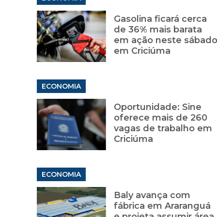
Gasolina ficará cerca
de 36% mais barata
em ação neste sábad
em Criciúma
ECONOMIA
Oportunidade: Sine
oferece mais de 260
vagas de trabalho em
Criciúma
ECONOMIA
Baly avança com
fábrica em Araranguá
e projeta assumir área