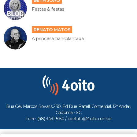
BETH JOÃO
Festas & festas
RENATO MATOS
A princesa transplantada
Rua Cel. Marcos Rovaris 230, Ed Due Fratelli Comercial, 12º Andar,
Criciúma - SC
Fone: (48) 3431-5150 /
contato@4oito.com.br