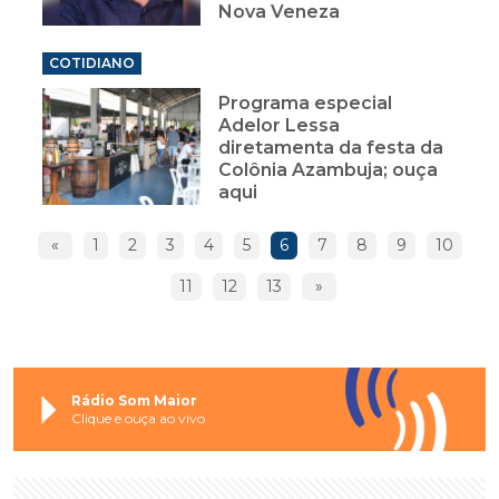
Nova Veneza
COTIDIANO
Programa especial
Adelor Lessa
diretamenta da festa da
Colônia Azambuja; ouça
aqui
«
1
2
3
4
5
6
7
8
9
10
11
12
13
»
Rádio Som Maior
Clique e ouça ao vivo