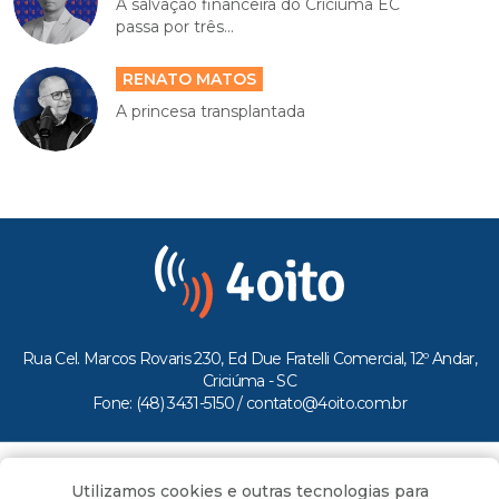
A salvação financeira do Criciúma EC
passa por três...
RENATO MATOS
A princesa transplantada
Rua Cel. Marcos Rovaris 230, Ed Due Fratelli Comercial, 12º Andar,
Criciúma - SC
Fone: (48) 3431-5150 /
contato@4oito.com.br
Copyright © 2026.
Utilizamos cookies e outras tecnologias para
Todos os direitos reservados ao Portal 4oito