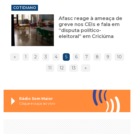
COTIDIANO
Afasc reage à ameaça de
greve nos CEIs e fala em
“disputa político-
eleitoral” em Criciúma
«
1
2
3
4
5
6
7
8
9
10
11
12
13
»
Rádio Som Maior
Clique e ouça ao vivo