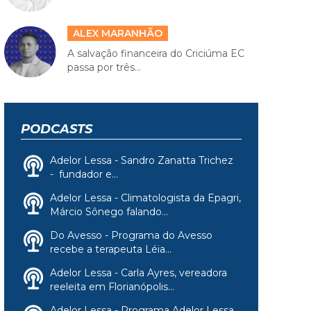
ALEX MARANHÃO
A salvação financeira do Criciúma EC
passa por três...
PODCASTS
Adelor Lessa - Sandro Zanatta Trichez
- fundador e...
Adelor Lessa - Climatologista da Epagri,
Márcio Sônego falando...
Do Avesso - Programa do Avesso
recebe a terapeuta Léia...
Adelor Lessa - Carla Ayres, vereadora
reeleita em Florianópolis...
Adelor Lessa - Programa Adelor Lessa