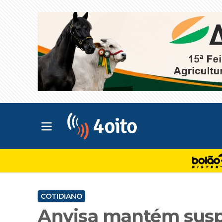
Abrir menu principal
4oito
COTIDIANO
Anvisa mantém susp