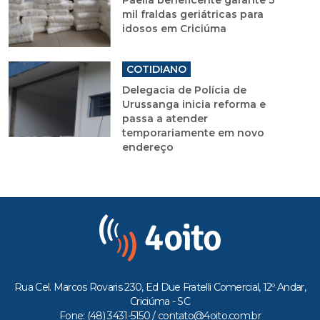
Paella beneficente garante 3
mil fraldas geriátricas para
idosos em Criciúma
COTIDIANO
Delegacia de Polícia de
Urussanga inicia reforma e
passa a atender
temporariamente em novo
endereço
Rua Cel. Marcos Rovaris 230, Ed Due Fratelli Comercial, 12º Andar,
Criciúma - SC
Fone: (48) 3431-5150 /
contato@4oito.com.br