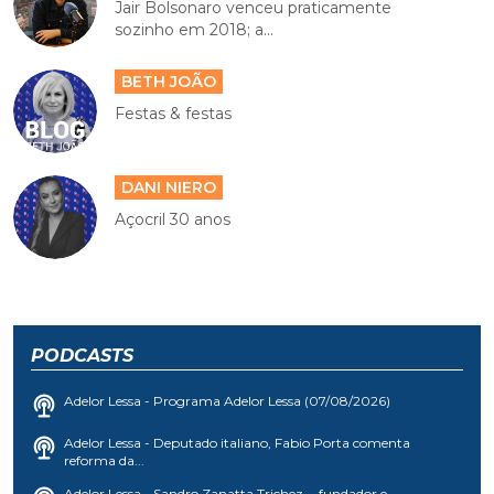
Jair Bolsonaro venceu praticamente
sozinho em 2018; a...
BETH JOÃO
Festas & festas
DANI NIERO
Açocril 30 anos
PODCASTS
Adelor Lessa - Programa Adelor Lessa (07/08/2026)
Adelor Lessa - Deputado italiano, Fabio Porta comenta
reforma da...
Adelor Lessa - Sandro Zanatta Trichez - fundador e...