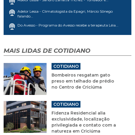
Adelor Lessa - Climatologista da Epagri, Márcio Sônego
falando...
Do Avesso - Programa do Avesso recebe a terapeuta Léia...
MAIS LIDAS DE COTIDIANO
COTIDIANO
Bombeiros resgatam gato
preso em telhado de prédio
no Centro de Criciúma
COTIDIANO
Fidenza Residencial alia
exclusividade, localização
privilegiada e contato com a
natureza em Criciúma