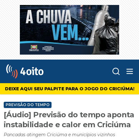
Abr
4oito
DEIXE AQUI SEU PALPITE PARA O JOGO DO CRICIÚMA!
PREVISÃO DO TEMPO
[Áudio] Previsão do tempo aponta
instabilidade e calor em Criciúma
Pancadas atingem Criciúma e municípios vizinhos