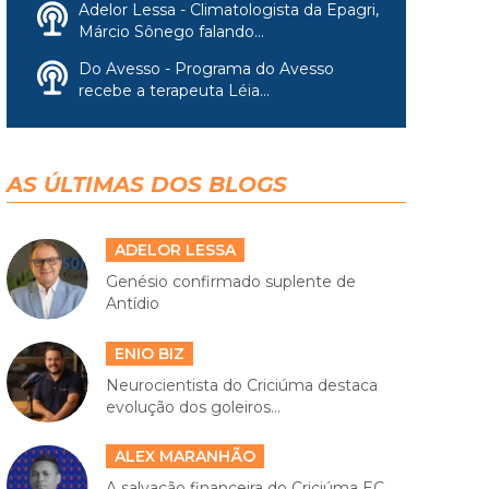
Adelor Lessa - Climatologista da Epagri,
Márcio Sônego falando...
Do Avesso - Programa do Avesso
recebe a terapeuta Léia...
AS ÚLTIMAS DOS BLOGS
ADELOR LESSA
Genésio confirmado suplente de
Antídio
ENIO BIZ
Neurocientista do Criciúma destaca
evolução dos goleiros...
ALEX MARANHÃO
A salvação financeira do Criciúma EC