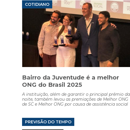
COTIDIANO
Bairro da Juventude é a melhor
ONG do Brasil 2025
A instituição, além de garantir o principal prêmio da
noite, também levou as premiações de Melhor ONG
de SC e Melhor ONG por causa de assistência social
PREVISÃO DO TEMPO