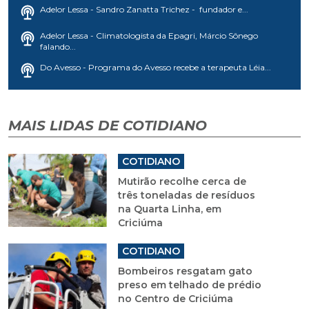
Adelor Lessa - Sandro Zanatta Trichez - fundador e...
Adelor Lessa - Climatologista da Epagri, Márcio Sônego
falando...
Do Avesso - Programa do Avesso recebe a terapeuta Léia...
MAIS LIDAS DE COTIDIANO
COTIDIANO
Mutirão recolhe cerca de
três toneladas de resíduos
na Quarta Linha, em
Criciúma
COTIDIANO
Bombeiros resgatam gato
preso em telhado de prédio
no Centro de Criciúma