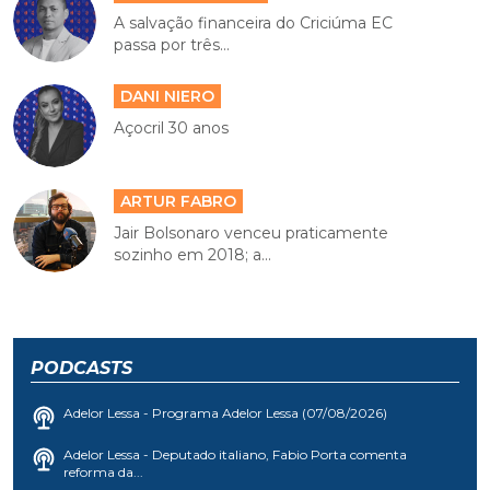
A salvação financeira do Criciúma EC
passa por três...
DANI NIERO
Açocril 30 anos
ARTUR FABRO
Jair Bolsonaro venceu praticamente
sozinho em 2018; a...
PODCASTS
Adelor Lessa - Programa Adelor Lessa (07/08/2026)
Adelor Lessa - Deputado italiano, Fabio Porta comenta
reforma da...