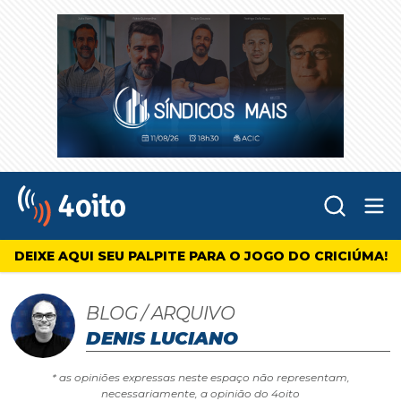
Abr
4oito
DEIXE AQUI SEU PALPITE PARA O JOGO DO CRICIÚMA!
BLOG / ARQUIVO
DENIS LUCIANO
* as opiniões expressas neste espaço não representam,
necessariamente, a opinião do 4oito