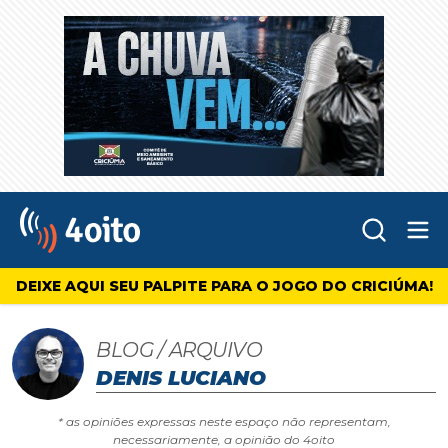
Abr
4oito
DEIXE AQUI SEU PALPITE PARA O JOGO DO CRICIÚMA!
BLOG / ARQUIVO
DENIS LUCIANO
* as opiniões expressas neste espaço não representam,
necessariamente, a opinião do 4oito