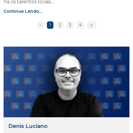
há os talentos locais,...
Continue Lendo...
«
1
2
3
4
»
Denis Luciano