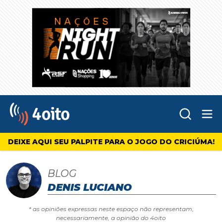
Abr
4oito
DEIXE AQUI SEU PALPITE PARA O JOGO DO CRICIÚMA!
BLOG
DENIS LUCIANO
* as opiniões expressas neste espaço não representam,
necessariamente, a opinião do 4oito