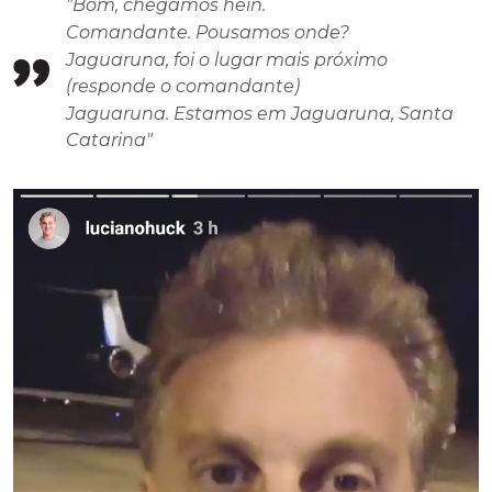
"Bom, chegamos hein.
Comandante. Pousamos onde?
Jaguaruna, foi o lugar mais próximo
(responde o comandante)
Jaguaruna. Estamos em Jaguaruna, Santa
Catarina"