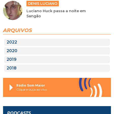
DENIS LUCIANO
Luciano Huck passa a noite em
Sangão
ARQUIVOS
2022
2020
2019
2018
Rádio Som Maior
Clique e ouça ao vivo
PODCASTS