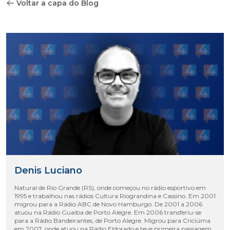
Voltar a capa do Blog
Denis Luciano
Natural de Rio Grande (RS), onde começou no rádio esportivo em
1995 e trabalhou nas rádios Cultura Riograndina e Cassino. Em 2001
migrou para a Rádio ABC de Novo Hamburgo. De 2001 a 2006
atuou na Rádio Guaíba de Porto Alegre. Em 2006 transferiu-se
para a Rádio Bandeirantes, de Porto Alegre. Migrou para Criciúma
em 2007, onde atuou na Rádio Eldorado e teve primeira passagem