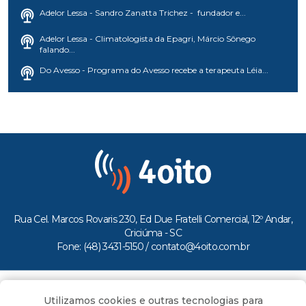
Adelor Lessa - Sandro Zanatta Trichez - fundador e...
Adelor Lessa - Climatologista da Epagri, Márcio Sônego
falando...
Do Avesso - Programa do Avesso recebe a terapeuta Léia...
Rua Cel. Marcos Rovaris 230, Ed Due Fratelli Comercial, 12º Andar,
Criciúma - SC
Fone: (48) 3431-5150 /
contato@4oito.com.br
Copyright © 2026.
Utilizamos cookies e outras tecnologias para
Todos os direitos reservados ao Portal 4oito