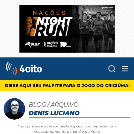
Abr
4oito
DEIXE AQUI SEU PALPITE PARA O JOGO DO CRICIÚMA!
BLOG / ARQUIVO
DENIS LUCIANO
* as opiniões expressas neste espaço não representam,
necessariamente, a opinião do 4oito