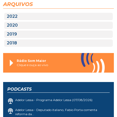
ARQUIVOS
2022
2020
2019
2018
Rádio Som Maior
Clique e ouça ao vivo
PODCASTS
Adelor Lessa - Programa Adelor Lessa (07/08/2026)
Adelor Lessa - Deputado italiano, Fabio Porta comenta
reforma da...