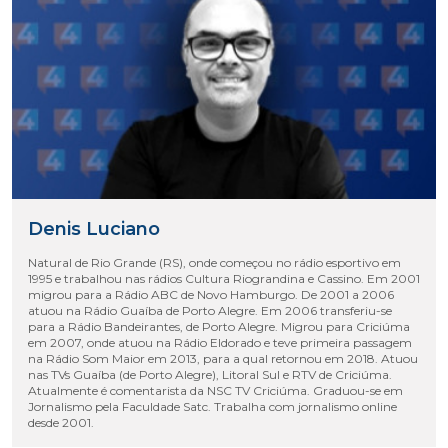
Denis Luciano
Natural de Rio Grande (RS), onde começou no rádio esportivo em
1995 e trabalhou nas rádios Cultura Riograndina e Cassino. Em 2001
migrou para a Rádio ABC de Novo Hamburgo. De 2001 a 2006
atuou na Rádio Guaíba de Porto Alegre. Em 2006 transferiu-se
para a Rádio Bandeirantes, de Porto Alegre. Migrou para Criciúma
em 2007, onde atuou na Rádio Eldorado e teve primeira passagem
na Rádio Som Maior em 2013, para a qual retornou em 2018. Atuou
nas TVs Guaíba (de Porto Alegre), Litoral Sul e RTV de Criciúma.
Atualmente é comentarista da NSC TV Criciúma. Graduou-se em
Jornalismo pela Faculdade Satc. Trabalha com jornalismo online
desde 2001.