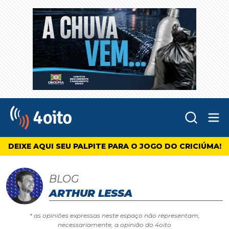
Abr
4oito
DEIXE AQUI SEU PALPITE PARA O JOGO DO CRICIÚMA!
BLOG
ARTHUR LESSA
* as opiniões expressas neste espaço não representam,
necessariamente, a opinião do 4oito