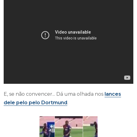
E, se não convencer... Dá uma olhada nos
lances
dele pelo pelo Dortmund
.