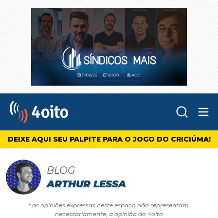
Abr
4oito
DEIXE AQUI SEU PALPITE PARA O JOGO DO CRICIÚMA!
BLOG
ARTHUR LESSA
* as opiniões expressas neste espaço não representam,
necessariamente, a opinião do 4oito