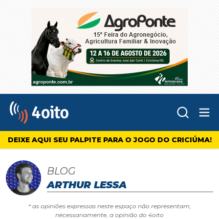
Abr
4oito
DEIXE AQUI SEU PALPITE PARA O JOGO DO CRICIÚMA!
BLOG
ARTHUR LESSA
* as opiniões expressas neste espaço não representam,
necessariamente, a opinião do 4oito