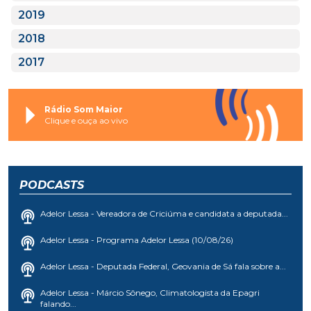
2019
2018
2017
Rádio Som Maior
Clique e ouça ao vivo
PODCASTS
Adelor Lessa - Vereadora de Criciúma e candidata a deputada...
Adelor Lessa - Programa Adelor Lessa (10/08/26)
Adelor Lessa - Deputada Federal, Geovania de Sá fala sobre a...
Adelor Lessa - Márcio Sônego, Climatologista da Epagri
falando...