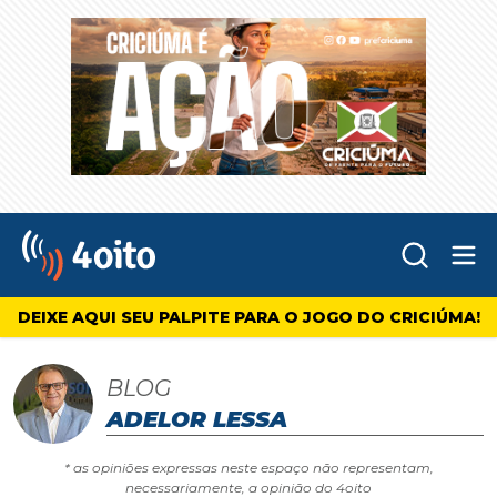
Abr
4oito
DEIXE AQUI SEU PALPITE PARA O JOGO DO CRICIÚMA!
BLOG
ADELOR LESSA
* as opiniões expressas neste espaço não representam,
necessariamente, a opinião do 4oito