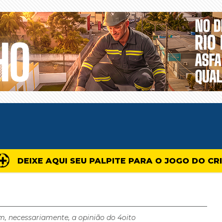
DEIXE AQUI SEU PALPITE PARA O JOGO DO CR
m, necessariamente, a opinião do 4oito