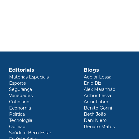
Editoriais
Blogs
Matérias Especiais
Adelor Lessa
Esporte
Enio Biz
Segurança
Alex Maranhão
Variedades
Arthur Lessa
Cotidiano
Artur Fabro
Economia
Benito Gorini
Política
Beth João
Tecnologia
Dani Niero
Opinião
Renato Matos
Saúde e Bem Estar
Estúdio 4oito