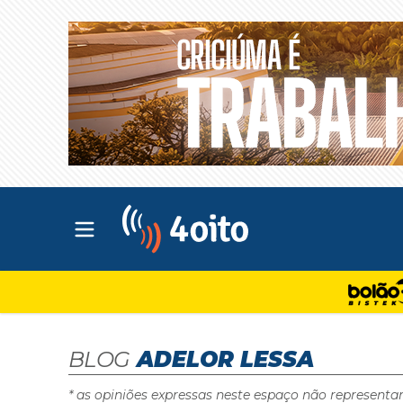
Abrir menu principal
4oito
BLOG
ADELOR LESSA
* as opiniões expressas neste espaço não representa