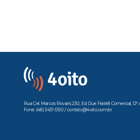
Rua Cel. Marcos Rovaris 230, Ed Due Fratelli Comercial, 12º 
Fone: (48) 3431-5150 /
contato@4oito.com.br