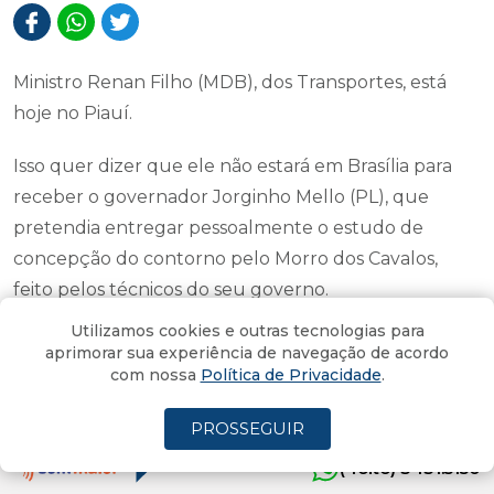
Ministro Renan Filho (MDB), dos Transportes, está
hoje no Piauí.
Isso quer dizer que ele não estará em Brasília para
receber o governador Jorginho Mello (PL), que
pretendia entregar pessoalmente o estudo de
concepção do contorno pelo Morro dos Cavalos,
feito pelos técnicos do seu governo.
Utilizamos cookies e outras tecnologias para
A expectativa era que o encontro acontecesse
aprimorar sua experiência de navegação de acordo
ontem. O Governador estava em Brasília, mas o
com nossa
Política de Privacidade
.
Ministro viajou para o Paraná, onde teve agenda
PROSSEGUIR
oficial.
(4oito) 3431.5150
Jorginho apresentou o estudo, então, para o Fórum