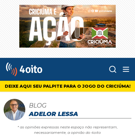
Abr
4oito
DEIXE AQUI SEU PALPITE PARA O JOGO DO CRICIÚMA!
BLOG
ADELOR LESSA
* as opiniões expressas neste espaço não representam,
necessariamente, a opinião do 4oito