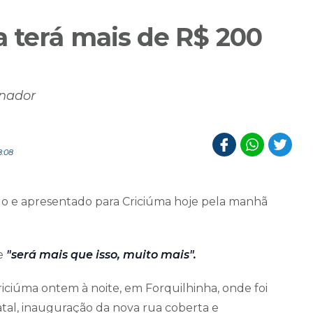
a terá mais de R$ 200
rnador
8:08
do e apresentado para Criciúma hoje pela manhã
ue
"será mais que isso, muito mais".
riciúma ontem à noite, em Forquilhinha, onde foi
al, inauguração da nova rua coberta e