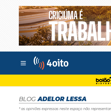
Abrir menu principal
4oito
BLOG
ADELOR LESSA
* as opiniões expressas neste espaço não representa