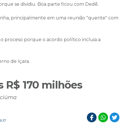
porque se dividiu. Boa parte ficou com Dedê.
panha, principalmente em uma reunião "quente" com
do proceso porque o acordo político incluia a
rno de Içara.
s R$ 170 milhões
iciúma
9:37