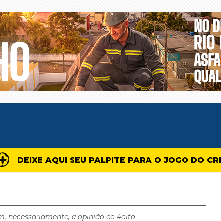
DEIXE AQUI SEU PALPITE PARA O JOGO DO CR
m, necessariamente, a opinião do 4oito