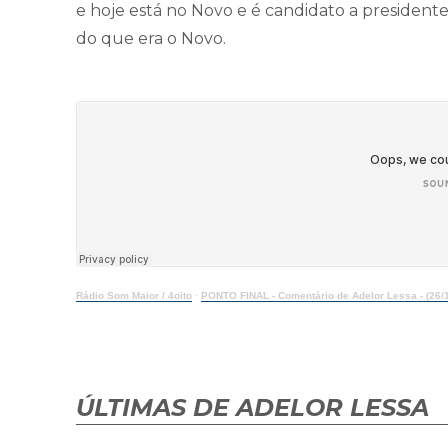
e hoje está no Novo e é candidato a presidente
do que era o Novo.
Rádio Som Maior / 4oito
·
PONTO FINAL - Comentário de Adelor Lessa - (26/
ÚLTIMAS DE ADELOR LESSA