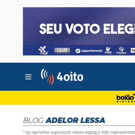
Abrir menu principal
4oito
BLOG
ADELOR LESSA
* as opiniões expressas neste espaço não representa