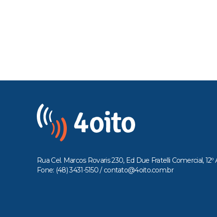
Rua Cel. Marcos Rovaris 230, Ed Due Fratelli Comercial, 12º 
Fone: (48) 3431-5150 /
contato@4oito.com.br