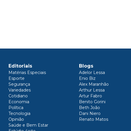
Editoriais
Blogs
Matérias Especiais
Adelor Lessa
Esporte
Enio Biz
Segurança
Alex Maranhão
Variedades
Arthur Lessa
Cotidiano
Artur Fabro
Economia
Benito Gorini
Política
Beth João
Tecnologia
Dani Niero
Opinião
Renato Matos
Saúde e Bem Estar
Estúdio 4oito