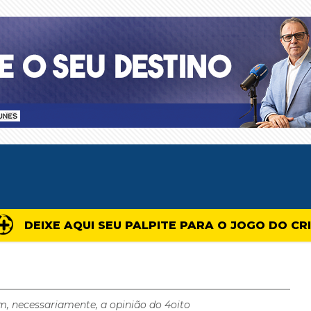
DEIXE AQUI SEU PALPITE PARA O JOGO DO CR
m, necessariamente, a opinião do 4oito