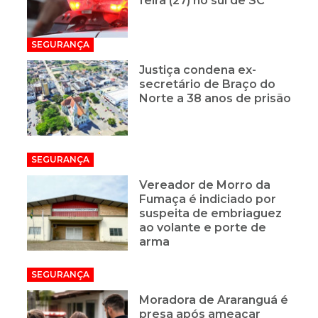
feira (27) no sul de SC
SEGURANÇA
Justiça condena ex-
secretário de Braço do
Norte a 38 anos de prisão
SEGURANÇA
Vereador de Morro da
Fumaça é indiciado por
suspeita de embriaguez
ao volante e porte de
arma
SEGURANÇA
Moradora de Araranguá é
presa após ameaçar