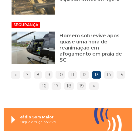
SEGURANÇA
Homem sobrevive após
quase uma hora de
reanimação em
afogamento em praia de
SC
«
7
8
9
10
11
12
13
14
15
16
17
18
19
»
Rádio Som Maior
Clique e ouça ao vivo