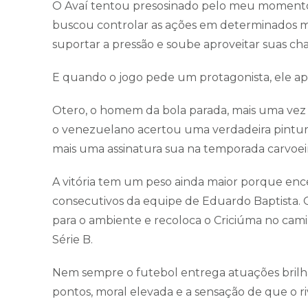
O Avaí tentou presosinado pelo meu momento 
buscou controlar as ações em determinados 
suportar a pressão e soube aproveitar suas ch
E quando o jogo pede um protagonista, ele ap
Otero, o homem da bola parada, mais uma vez d
o venezuelano acertou uma verdadeira pintura.
mais uma assinatura sua na temporada carvoeir
A vitória tem um peso ainda maior porque en
consecutivos da equipe de Eduardo Baptista. O
para o ambiente e recoloca o Criciúma no ca
Série B.
Nem sempre o futebol entrega atuações brilhan
pontos, moral elevada e a sensação de que o riv