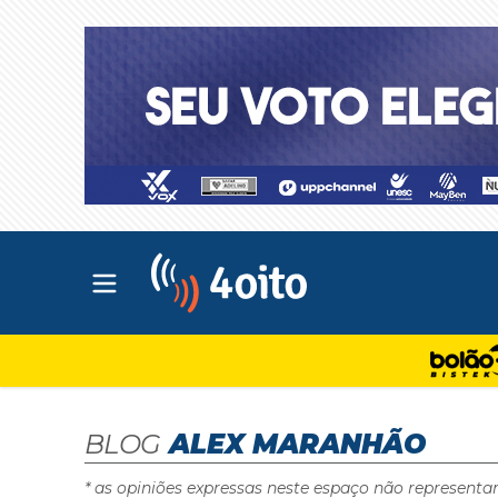
Abrir menu principal
4oito
BLOG
ALEX MARANHÃO
* as opiniões expressas neste espaço não representa