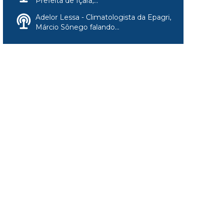
Prefeita de Içara,...
Adelor Lessa - Climatologista da Epagri,
Márcio Sônego falando...