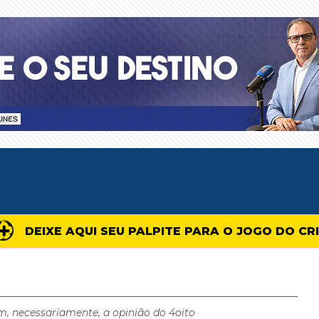
DEIXE AQUI SEU PALPITE PARA O JOGO DO CR
m, necessariamente, a opinião do 4oito