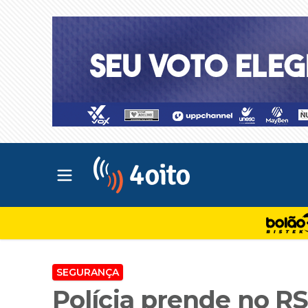
Abrir menu principal
4oito
SEGURANÇA
Polícia prende no RS