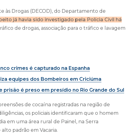
bate às Drogas (DECOD), do Departamento de
eito já havia sido investigado pela Polícia Civil há
áfico de drogas, associação para o tráfico e lavagem
inco crimes é capturado na Espanha
liza equipes dos Bombeiros em Criciúma
prisão é preso em presídio no Rio Grande do Sul
preensões de cocaína registradas na região de
diligências, os policiais identificaram que o homem
dia em uma área rural de Painel, na Serra
e alto padrão em Vacaria.