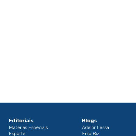
Editoriais
Blogs
Matérias Especiais
Adelor Lessa
Esporte
Enio Biz