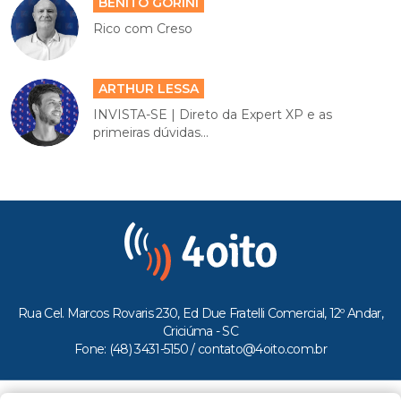
BENITO GORINI
Rico com Creso
ARTHUR LESSA
INVISTA-SE | Direto da Expert XP e as
primeiras dúvidas...
Rua Cel. Marcos Rovaris 230, Ed Due Fratelli Comercial, 12º Andar,
Criciúma - SC
Fone: (48) 3431-5150 /
contato@4oito.com.br