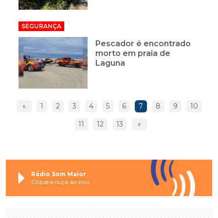
SEGURANÇA
Pescador é encontrado
morto em praia de
Laguna
«
1
2
3
4
5
6
7
8
9
10
11
12
13
»
Rádio Som Maior
Clique e ouça ao vivo