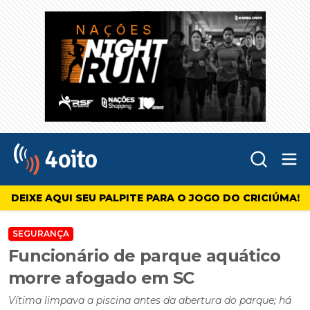
Abr
4oito
DEIXE AQUI SEU PALPITE PARA O JOGO DO CRICIÚMA!
SEGURANÇA
Funcionário de parque aquático
morre afogado em SC
Vítima limpava a piscina antes da abertura do parque; há