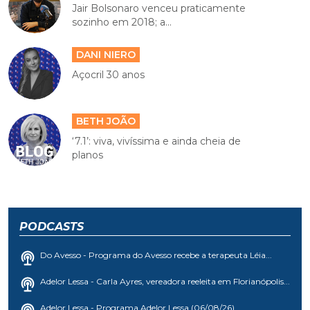
Jair Bolsonaro venceu praticamente
sozinho em 2018; a...
DANI NIERO
Açocril 30 anos
BETH JOÃO
‘7.1’: viva, vivíssima e ainda cheia de
planos
PODCASTS
Do Avesso - Programa do Avesso recebe a terapeuta Léia...
Adelor Lessa - Carla Ayres, vereadora reeleita em Florianópolis...
Adelor Lessa - Programa Adelor Lessa (06/08/26)