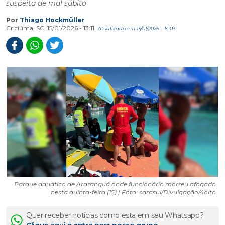
suspeita de mal súbito
Por
Thiago Hockmüller
Criciúma, SC, 15/01/2026 - 13:11
Atualizado em 15/01/2026 - 14:03
Parque aquático de Araranguá onde funcionário morreu afogado
nesta quinta-feira (15) | Foto: sarasul/Divulgação/4oito
Quer receber notícias como esta em seu Whatsapp?