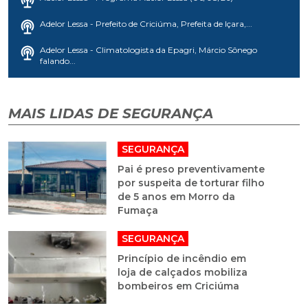
Adelor Lessa - Prefeito de Criciúma, Prefeita de Içara,...
Adelor Lessa - Climatologista da Epagri, Márcio Sônego
falando...
MAIS LIDAS DE SEGURANÇA
SEGURANÇA
Pai é preso preventivamente
por suspeita de torturar filho
de 5 anos em Morro da
Fumaça
SEGURANÇA
Princípio de incêndio em
loja de calçados mobiliza
bombeiros em Criciúma