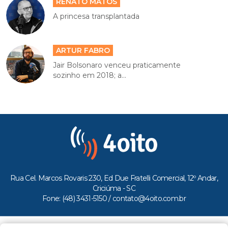
RENATO MATOS
A princesa transplantada
ARTUR FABRO
Jair Bolsonaro venceu praticamente
sozinho em 2018; a...
Rua Cel. Marcos Rovaris 230, Ed Due Fratelli Comercial, 12º Andar,
Criciúma - SC
Fone: (48) 3431-5150 /
contato@4oito.com.br