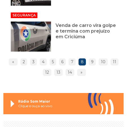
SEGURANÇA
Venda de carro vira golpe
e termina com prejuízo
em Criciúma
«
2
3
4
5
6
7
8
9
10
11
12
13
14
»
Rádio Som Maior
Clique e ouça ao vivo