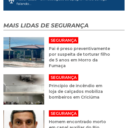
falando...
MAIS LIDAS DE SEGURANÇA
SEGURANÇA
Pai é preso preventivamente
por suspeita de torturar filho
de 5 anos em Morro da
Fumaça
SEGURANÇA
Princípio de incêndio em
loja de calçados mobiliza
bombeiros em Criciúma
SEGURANÇA
Homem encontrado morto
em canal auxiliar do Rio