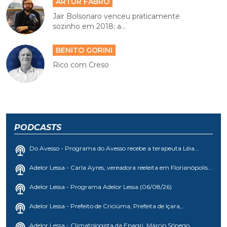
ARTUR FABRO
Jair Bolsonaro venceu praticamente
sozinho em 2018; a...
BENITO GORINI
Rico com Creso
PODCASTS
Do Avesso - Programa do Avesso recebe a terapeuta Léia...
Adelor Lessa - Carla Ayres, vereadora reeleita em Florianópolis...
Adelor Lessa - Programa Adelor Lessa (06/08/26)
Adelor Lessa - Prefeito de Criciúma, Prefeita de Içara,...
Adelor Lessa - Climatologista da Epagri, Márcio Sônego