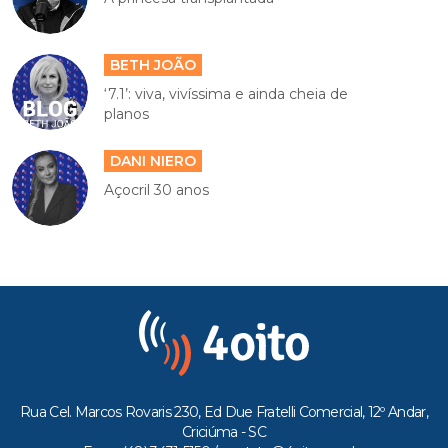
BETH JOÃO
‘7.1’: viva, vivíssima e ainda cheia de
planos
DANI NIERO
Açocril 30 anos
Rua Cel. Marcos Rovaris 230, Ed Due Fratelli Comercial, 12º Andar,
Criciúma - SC