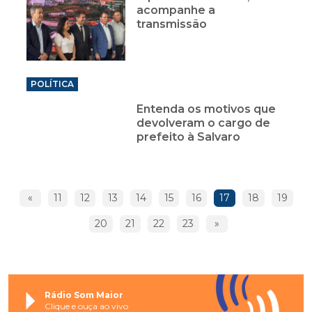
acompanhe a
transmissão
POLÍTICA
Entenda os motivos que
devolveram o cargo de
prefeito à Salvaro
«
11
12
13
14
15
16
17
18
19
20
21
22
23
»
Rádio Som Maior
Clique e ouça ao vivo