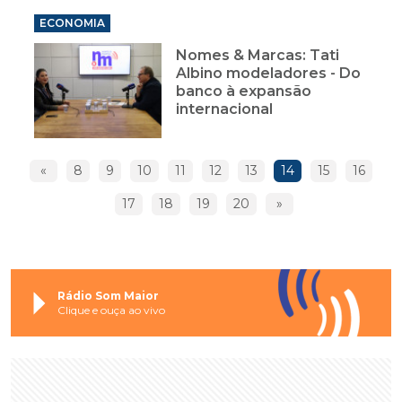
ECONOMIA
Nomes & Marcas: Tati
Albino modeladores - Do
banco à expansão
internacional
«
8
9
10
11
12
13
14
15
16
17
18
19
20
»
Rádio Som Maior
Clique e ouça ao vivo