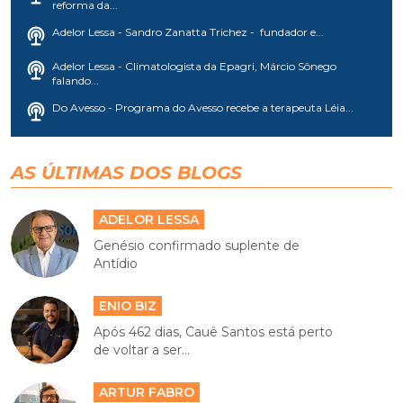
reforma da...
Adelor Lessa - Sandro Zanatta Trichez - fundador e...
Adelor Lessa - Climatologista da Epagri, Márcio Sônego
falando...
Do Avesso - Programa do Avesso recebe a terapeuta Léia...
AS ÚLTIMAS DOS BLOGS
ADELOR LESSA
Genésio confirmado suplente de
Antídio
ENIO BIZ
Após 462 dias, Cauê Santos está perto
de voltar a ser...
ARTUR FABRO