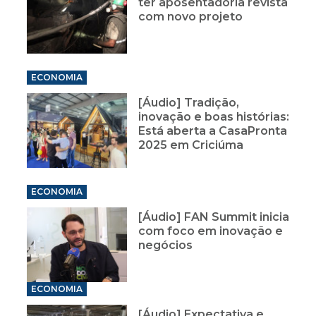
ter aposentadoria revista
com novo projeto
ECONOMIA
[Áudio] Tradição,
inovação e boas histórias:
Está aberta a CasaPronta
2025 em Criciúma
ECONOMIA
[Áudio] FAN Summit inicia
com foco em inovação e
negócios
ECONOMIA
[Áudio] Expectativa e