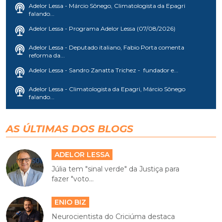
Adelor Lessa - Márcio Sônego, Climatologista da Epagri
falando...
Adelor Lessa - Programa Adelor Lessa (07/08/2026)
Adelor Lessa - Deputado italiano, Fabio Porta comenta
reforma da...
Adelor Lessa - Sandro Zanatta Trichez - fundador e...
Adelor Lessa - Climatologista da Epagri, Márcio Sônego
falando...
AS ÚLTIMAS DOS BLOGS
ADELOR LESSA
Júlia tem "sinal verde" da Justiça para
fazer "voto...
ENIO BIZ
Neurocientista do Criciúma destaca