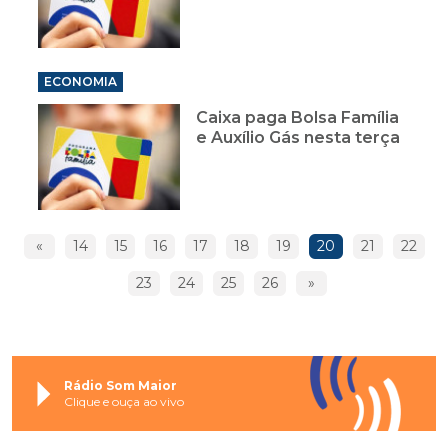
ECONOMIA
Caixa paga Bolsa Família
e Auxílio Gás nesta terça
«
14
15
16
17
18
19
20
21
22
23
24
25
26
»
Rádio Som Maior
Clique e ouça ao vivo