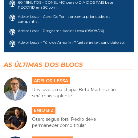
60 MINUTOS - CONSUMO para o DIA DOS PAIS bate
RECORD em SC com...
Adelor Lessa - Carol De Toni apresenta prioridades da
campanha...
Adelor Lessa - Programa Adelor Lessa (05/08/26)
Adelor Lessa - Túlio de Amorim Pfuetzenreiter, candidato ao...
AS ÚLTIMAS DOS BLOGS
ADELOR LESSA
Reviravolta na chapa: Beto Martins não
será mais suplente...
ENIO BIZ
Otero segue fora; Pedro deve
permanecer como titular