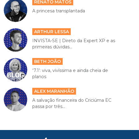
RENATO MATOS
A princesa transplantada
ARTHUR LESSA
INVISTA-SE | Direto da Expert XP e as
primeiras dúvidas...
BETH JOÃO
‘7.1’: viva, vivíssima e ainda cheia de
planos
ALEX MARANHÃO
A salvação financeira do Criciúma EC
passa por três...