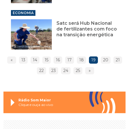
ECONOMIA
Satc será Hub Nacional
de fertilizantes com foco
na transição energética
«
13
14
15
16
17
18
19
20
21
22
23
24
25
»
Rádio Som Maior
Clique e ouça ao vivo