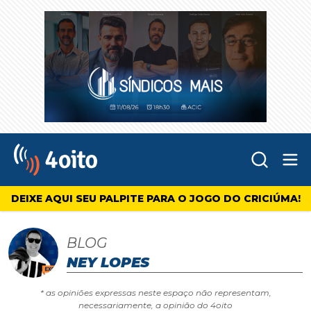
Abr
4oito
DEIXE AQUI SEU PALPITE PARA O JOGO DO CRICIÚMA!
BLOG
NEY LOPES
* as opiniões expressas neste espaço não representam,
necessariamente, a opinião do 4oito