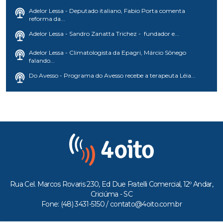
Adelor Lessa - Deputado italiano, Fabio Porta comenta
reforma da...
Adelor Lessa - Sandro Zanatta Trichez - fundador e...
Adelor Lessa - Climatologista da Epagri, Márcio Sônego
falando...
Do Avesso - Programa do Avesso recebe a terapeuta Léia...
Rua Cel. Marcos Rovaris 230, Ed Due Fratelli Comercial, 12º Andar,
Criciúma - SC
Fone: (48) 3431-5150 /
contato@4oito.com.br