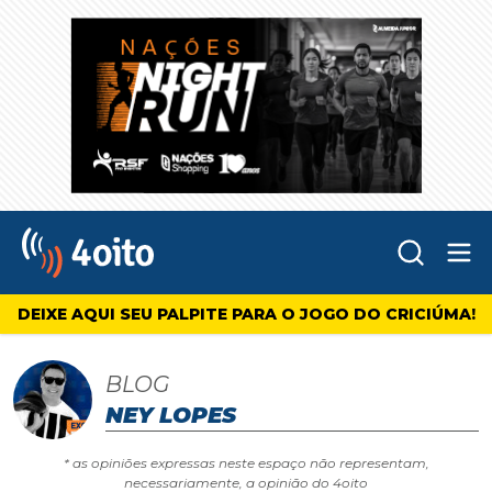
Abr
4oito
DEIXE AQUI SEU PALPITE PARA O JOGO DO CRICIÚMA!
BLOG
NEY LOPES
* as opiniões expressas neste espaço não representam,
necessariamente, a opinião do 4oito