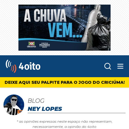
Abr
4oito
DEIXE AQUI SEU PALPITE PARA O JOGO DO CRICIÚMA!
BLOG
NEY LOPES
* as opiniões expressas neste espaço não representam,
necessariamente, a opinião do 4oito