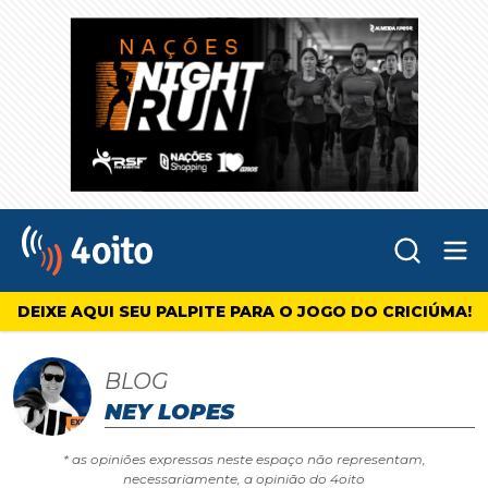
Abr
4oito
DEIXE AQUI SEU PALPITE PARA O JOGO DO CRICIÚMA!
BLOG
NEY LOPES
* as opiniões expressas neste espaço não representam,
necessariamente, a opinião do 4oito