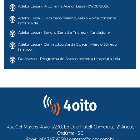
Adelor Lessa - Programa Adelor Lessa (07/08/2026)
Adelor Lessa - Deputado italiano, Fabio Porta comenta
reforma da...
Adelor Lessa - Sandro Zanatta Trichez - fundador e...
Adelor Lessa - Climatologista da Epagri, Márcio Sônego
falando...
Do Avesso - Programa do Avesso recebe a terapeuta Léia...
Rua Cel. Marcos Rovaris 230, Ed Due Fratelli Comercial, 12º Andar,
Criciúma - SC
Fone: (48) 3431-5150 /
contato@4oito.com.br