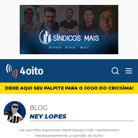
Abr
4oito
DEIXE AQUI SEU PALPITE PARA O JOGO DO CRICIÚMA!
BLOG
NEY LOPES
* as opiniões expressas neste espaço não representam,
necessariamente, a opinião do 4oito