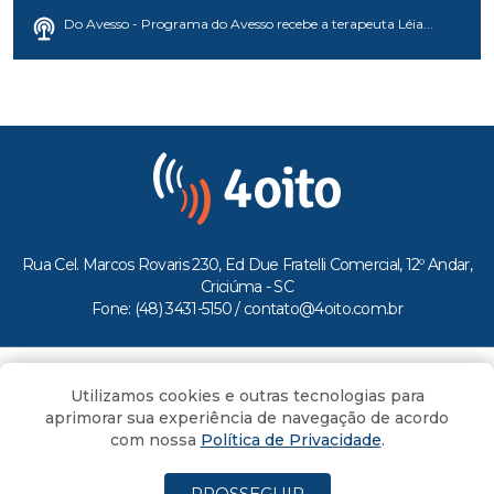
Do Avesso - Programa do Avesso recebe a terapeuta Léia...
Rua Cel. Marcos Rovaris 230, Ed Due Fratelli Comercial, 12º Andar,
Criciúma - SC
Fone: (48) 3431-5150 /
contato@4oito.com.br
Copyright © 2026.
Utilizamos cookies e outras tecnologias para
Todos os direitos reservados ao Portal 4oito
aprimorar sua experiência de navegação de acordo
com nossa
Política de Privacidade
.
PROSSEGUIR