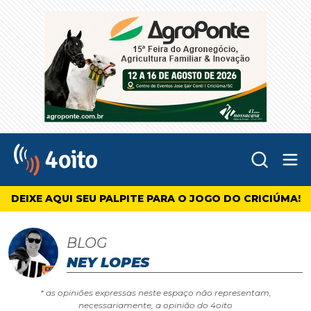
Abr
4oito
DEIXE AQUI SEU PALPITE PARA O JOGO DO CRICIÚMA!
BLOG
NEY LOPES
* as opiniões expressas neste espaço não representam,
necessariamente, a opinião do 4oito