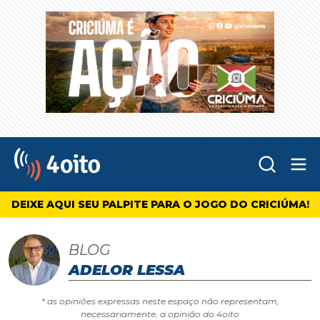
Abr
4oito
DEIXE AQUI SEU PALPITE PARA O JOGO DO CRICIÚMA!
BLOG
ADELOR LESSA
* as opiniões expressas neste espaço não representam,
necessariamente, a opinião do 4oito