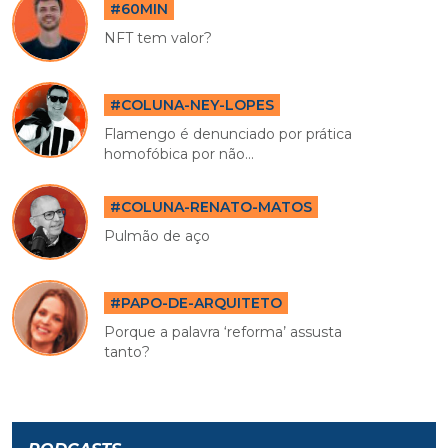
#60MIN
NFT tem valor?
#COLUNA-NEY-LOPES
Flamengo é denunciado por prática
homofóbica por não...
#COLUNA-RENATO-MATOS
Pulmão de aço
#PAPO-DE-ARQUITETO
Porque a palavra ‘reforma’ assusta
tanto?