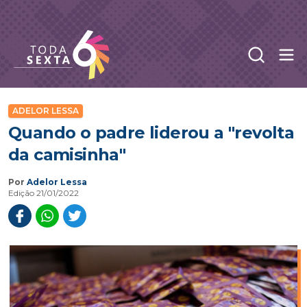
Abr
Toda Sexta - 4oito
ADELOR LESSA
Quando o padre liderou a "revolta
da camisinha"
Por
Adelor Lessa
Edição 21/01/2022