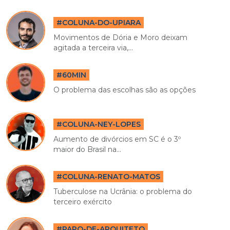
#COLUNA-DO-UPIARA
Movimentos de Dória e Moro deixam
agitada a terceira via,...
#60MIN
O problema das escolhas são as opções
#COLUNA-NEY-LOPES
Aumento de divórcios em SC é o 3º
maior do Brasil na...
#COLUNA-RENATO-MATOS
Tuberculose na Ucrânia: o problema do
terceiro exército
#PAPO-DE-ARQUITETO