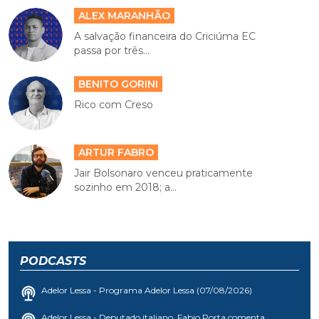
ALEX MARANHÃO
A salvação financeira do Criciúma EC
passa por três...
BENITO GORINI
Rico com Creso
ARTUR FABRO
Jair Bolsonaro venceu praticamente
sozinho em 2018; a...
PODCASTS
Adelor Lessa - Programa Adelor Lessa (07/08/2026)
Adelor Lessa - Deputado italiano, Fabio Porta comenta