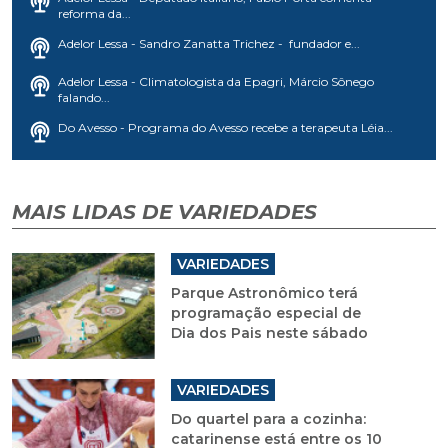
reforma da...
Adelor Lessa - Sandro Zanatta Trichez - fundador e...
Adelor Lessa - Climatologista da Epagri, Márcio Sônego
falando...
Do Avesso - Programa do Avesso recebe a terapeuta Léia...
MAIS LIDAS DE VARIEDADES
VARIEDADES
Parque Astronômico terá
programação especial de
Dia dos Pais neste sábado
VARIEDADES
Do quartel para a cozinha:
catarinense está entre os 10