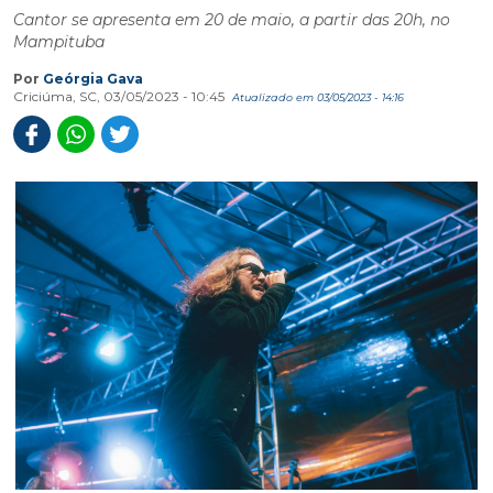
Cantor se apresenta em 20 de maio, a partir das 20h, no
Mampituba
Por
Geórgia Gava
Criciúma, SC, 03/05/2023 - 10:45
Atualizado em 03/05/2023 - 14:16