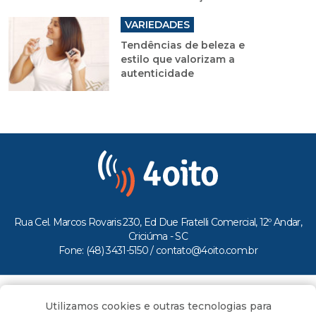
VARIEDADES
Tendências de beleza e
estilo que valorizam a
autenticidade
Rua Cel. Marcos Rovaris 230, Ed Due Fratelli Comercial, 12º Andar,
Criciúma - SC
Fone: (48) 3431-5150 /
contato@4oito.com.br
Copyright © 2026.
Utilizamos cookies e outras tecnologias para
Todos os direitos reservados ao Portal 4oito