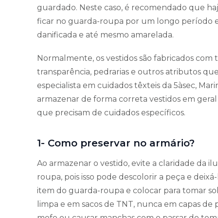
guardado. Neste caso, é recomendado que haj
ficar no guarda-roupa por um longo período e
danificada e até mesmo amarelada.
Normalmente, os vestidos são fabricados com t
transparência, pedrarias e outros atributos q
especialista em cuidados têxteis da 5àsec, Mar
armazenar de forma correta vestidos em geral
que precisam de cuidados específicos.
1- Como preservar no armário?
Ao armazenar o vestido, evite a claridade da il
roupa, pois isso pode descolorir a peça e deixá
item do guarda-roupa e colocar para tomar sol
limpa e em sacos de TNT, nunca em capas de p
mofo ou causar manchas com o passar do tem