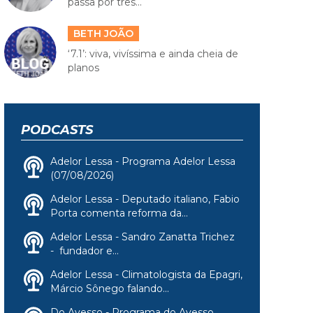
passa por três...
BETH JOÃO
‘7.1’: viva, vivíssima e ainda cheia de
planos
PODCASTS
Adelor Lessa - Programa Adelor Lessa
(07/08/2026)
Adelor Lessa - Deputado italiano, Fabio
Porta comenta reforma da...
Adelor Lessa - Sandro Zanatta Trichez
- fundador e...
Adelor Lessa - Climatologista da Epagri,
Márcio Sônego falando...
Do Avesso - Programa do Avesso