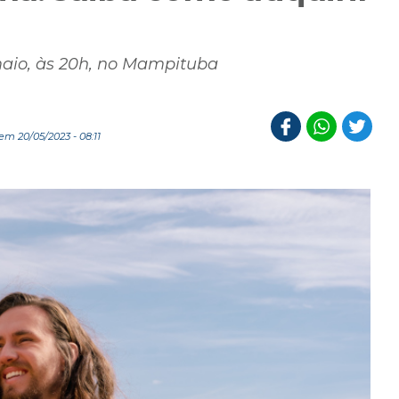
maio, às 20h, no Mampituba
m 20/05/2023 - 08:11