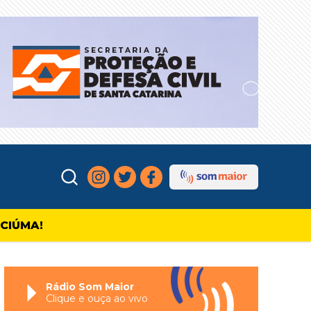
ICIÚMA!
Rádio Som Maior
Clique e ouça ao vivo