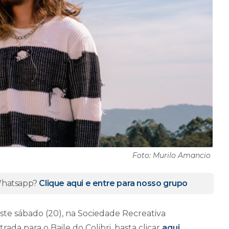
Foto: Murilo Amancio
 Whatsapp?
Clique aqui e entre para nosso grupo
ste sábado (20), na Sociedade Recreativa
rada para o Baile do Colibri, basta clicar
aqui
.