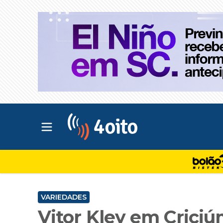
Abrir menu principal
4oito
VARIEDADES
Vitor Kley em Criciú