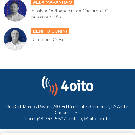
ALEX MARANHÃO
A salvação financeira do Criciúma EC
passa por três...
BENITO GORINI
Rico com Creso
Rua Cel. Marcos Rovaris 230, Ed Due Fratelli Comercial, 12º Andar,
Criciúma - SC
Fone: (48) 3431-5150 /
contato@4oito.com.br