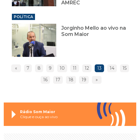
AMREC
POLÍTICA
Jorginho Mello ao vivo na
Som Maior
«
7
8
9
10
11
12
13
14
15
16
17
18
19
»
Rádio Som Maior
Clique e ouça ao vivo